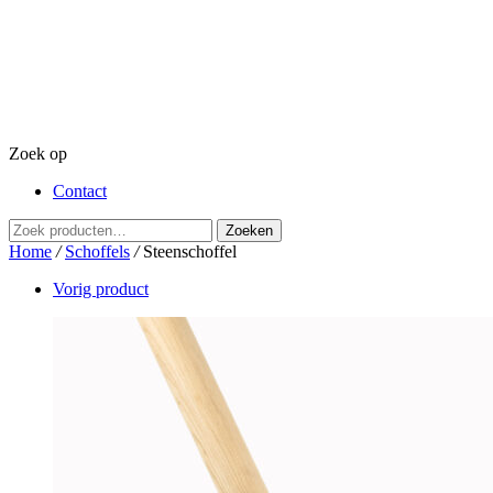
Zoek op
Contact
Zoeken
Zoeken
naar:
Home
/
Schoffels
/
Steenschoffel
Vorig product